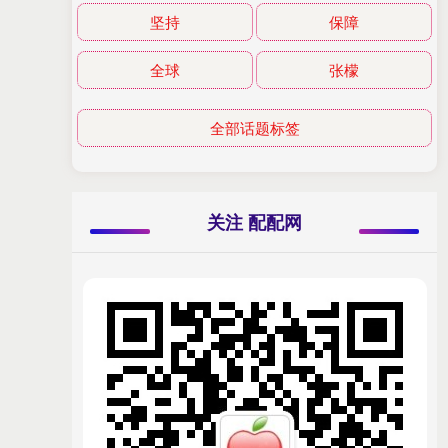
坚持
保障
全球
张檬
全部话题标签
关注 配配网