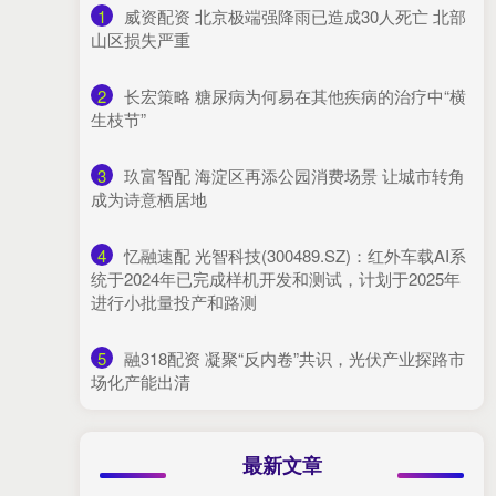
1
​威资配资 北京极端强降雨已造成30人死亡 北部
山区损失严重
2
​长宏策略 糖尿病为何易在其他疾病的治疗中“横
生枝节”
3
​玖富智配 海淀区再添公园消费场景 让城市转角
成为诗意栖居地
4
​忆融速配 光智科技(300489.SZ)：红外车载AI系
统于2024年已完成样机开发和测试，计划于2025年
进行小批量投产和路测
5
​融318配资 凝聚“反内卷”共识，光伏产业探路市
场化产能出清
最新文章