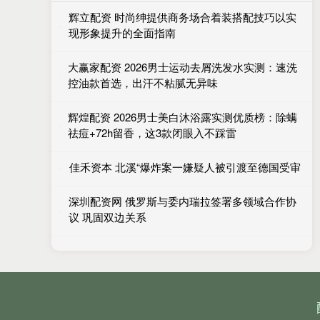
辉立配资 时尚绅提供商务场合着装搭配技巧以实
现形象提升的全面指南
大赢家配资 2026男士运动去屑洗发水实测：速洗
控油款首选，出汗不粘腻无异味
辉煌配资 2026男士美白沐浴露实测优质榜：除螨
祛痘+72h留香，这3款闭眼入不踩雷
佳禾资本 北溪“爆炸案一嫌疑人被引渡至德国受审
深圳配资网 俄罗斯与委内瑞拉签署多领域合作协
议 巩固双边关系