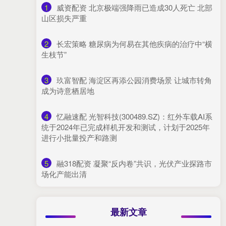
1
​威资配资 北京极端强降雨已造成30人死亡 北部
山区损失严重
2
​长宏策略 糖尿病为何易在其他疾病的治疗中“横
生枝节”
3
​玖富智配 海淀区再添公园消费场景 让城市转角
成为诗意栖居地
4
​忆融速配 光智科技(300489.SZ)：红外车载AI系
统于2024年已完成样机开发和测试，计划于2025年
进行小批量投产和路测
5
​融318配资 凝聚“反内卷”共识，光伏产业探路市
场化产能出清
最新文章