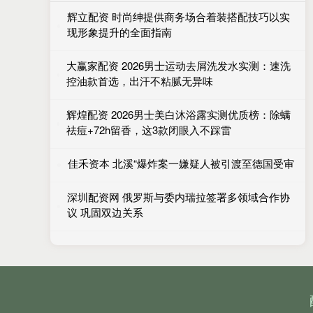
辉立配资 时尚绅提供商务场合着装搭配技巧以实
现形象提升的全面指南
大赢家配资 2026男士运动去屑洗发水实测：速洗
控油款首选，出汗不粘腻无异味
辉煌配资 2026男士美白沐浴露实测优质榜：除螨
祛痘+72h留香，这3款闭眼入不踩雷
佳禾资本 北溪“爆炸案一嫌疑人被引渡至德国受审
深圳配资网 俄罗斯与委内瑞拉签署多领域合作协
议 巩固双边关系