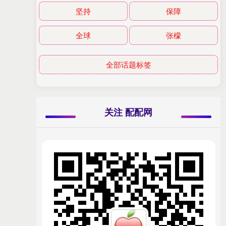
坚持
保障
全球
张檬
全部话题标签
关注 配配网