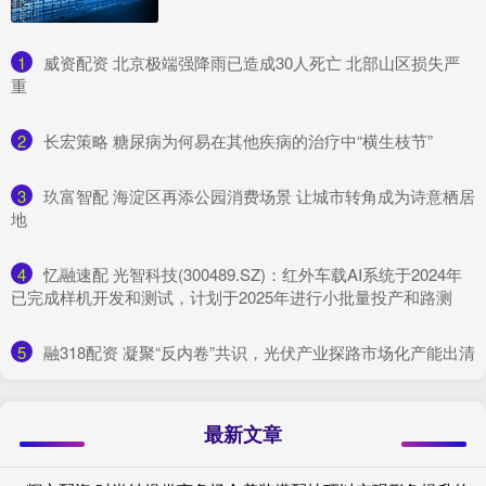
1
​威资配资 北京极端强降雨已造成30人死亡 北部山区损失严
重
2
​长宏策略 糖尿病为何易在其他疾病的治疗中“横生枝节”
3
​玖富智配 海淀区再添公园消费场景 让城市转角成为诗意栖居
地
4
​忆融速配 光智科技(300489.SZ)：红外车载AI系统于2024年
已完成样机开发和测试，计划于2025年进行小批量投产和路测
5
​融318配资 凝聚“反内卷”共识，光伏产业探路市场化产能出清
最新文章