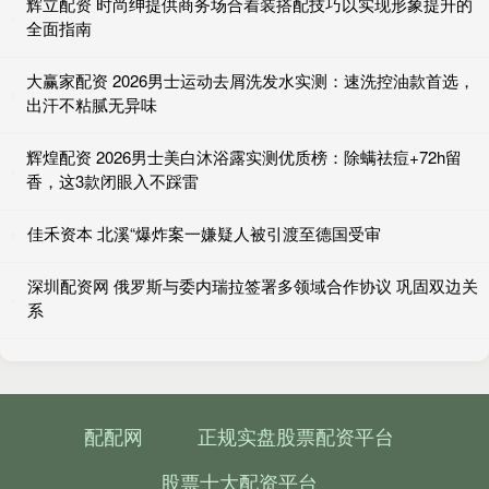
辉立配资 时尚绅提供商务场合着装搭配技巧以实现形象提升的
全面指南
大赢家配资 2026男士运动去屑洗发水实测：速洗控油款首选，
出汗不粘腻无异味
辉煌配资 2026男士美白沐浴露实测优质榜：除螨祛痘+72h留
香，这3款闭眼入不踩雷
佳禾资本 北溪“爆炸案一嫌疑人被引渡至德国受审
深圳配资网 俄罗斯与委内瑞拉签署多领域合作协议 巩固双边关
系
配配网
正规实盘股票配资平台
股票十大配资平台