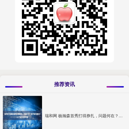
推荐资讯
瑞和网 杨瀚森首秀打得挣扎，问题何在？林书豪给建议！比卢普斯很信任他