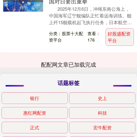
国对日要出重拳
2025年12月6日，冲绳东南公海上，
中国海军辽宁舰编队正忙着远海训练。舰
上歼15舰载机起飞执行任务，日本航空自
卫队的F15战机突然靠近，意图侦察....
分类：股票十大配
查看：
好股盛配资
资平台
176
平台
配配网文章已加载完成
话题标签
银行
史上
惠红网配资
科技
正式
宏牛配资