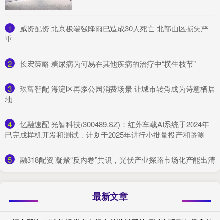
1
​威资配资 北京极端强降雨已造成30人死亡 北部山区损失严
重
2
​长宏策略 糖尿病为何易在其他疾病的治疗中“横生枝节”
3
​玖富智配 海淀区再添公园消费场景 让城市转角成为诗意栖居
地
4
​忆融速配 光智科技(300489.SZ)：红外车载AI系统于2024年
已完成样机开发和测试，计划于2025年进行小批量投产和路测
5
​融318配资 凝聚“反内卷”共识，光伏产业探路市场化产能出清
最新文章