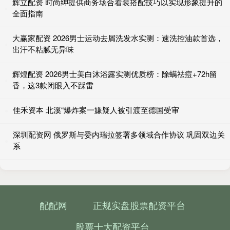
辉立配资 时尚绅提供商务场合着装搭配技巧以实现形象提升的
全面指南
大赢家配资 2026男士运动去屑洗发水实测：速洗控油款首选，
出汗不粘腻无异味
辉煌配资 2026男士美白沐浴露实测优质榜：除螨祛痘+72h留
香，这3款闭眼入不踩雷
佳禾资本 北溪“爆炸案一嫌疑人被引渡至德国受审
深圳配资网 俄罗斯与委内瑞拉签署多领域合作协议 巩固双边关
系
配配网
正规实盘股票配资平台
股票十大配资平台