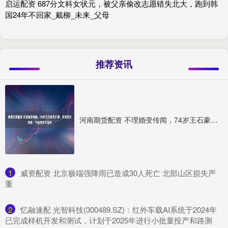
启运配资 687分文科女状元，被父亲偷改志愿错失北大，跑到韩
国24年不回家_戴柳_未来_父母
推荐资讯
河南期货配资 不理婚变传闻，74岁王石豪宅打牌，多名美女作陪，干瘦憔悴不成样
1
​威资配资 北京极端强降雨已造成30人死亡 北部山区损失严
重
2
​忆融速配 光智科技(300489.SZ)：红外车载AI系统于2024年
已完成样机开发和测试，计划于2025年进行小批量投产和路测