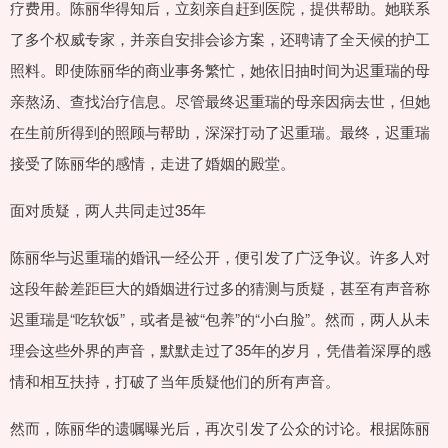
疗费用。陈丽华得知后，立刻亲自赶到医院，提供帮助。她联系
了多个权威专家，并亲自安排会诊方案，还聘请了全天候的护工
照料。即使陈丽华的商业事务繁忙，她依旧抽时间为迟重瑞的母
亲熬汤、查找治疗信息。尽管最终迟重瑞的母亲因病去世，但她
在生前所得到的照顾与帮助，深深打动了迟重瑞。最终，迟重瑞
接受了陈丽华的感情，走进了婚姻的殿堂。
面对质疑，两人共同走过35年
陈丽华与迟重瑞的婚讯一经公开，便引发了广泛争议。许多人对
这段年龄差距巨大的婚姻进行过多的猜测与质疑，甚至有声音称
迟重瑞是“吃软饭”，或者是被“包养”的“小白脸”。然而，两人从未
理会这些外界的声音，默默走过了35年的岁月，凭借着深厚的感
情和相互扶持，打破了当年质疑他们的所有声音。
然而，陈丽华的遗嘱曝光后，再次引发了公众的讨论。根据陈丽