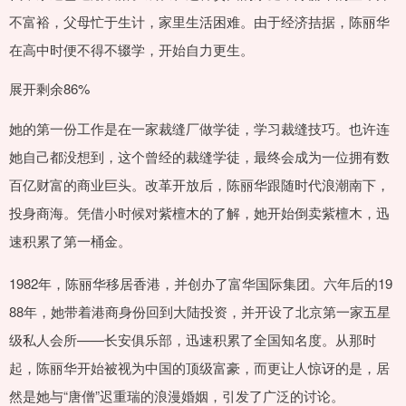
不富裕，父母忙于生计，家里生活困难。由于经济拮据，陈丽华
在高中时便不得不辍学，开始自力更生。
展开剩余86%
她的第一份工作是在一家裁缝厂做学徒，学习裁缝技巧。也许连
她自己都没想到，这个曾经的裁缝学徒，最终会成为一位拥有数
百亿财富的商业巨头。改革开放后，陈丽华跟随时代浪潮南下，
投身商海。凭借小时候对紫檀木的了解，她开始倒卖紫檀木，迅
速积累了第一桶金。
1982年，陈丽华移居香港，并创办了富华国际集团。六年后的19
88年，她带着港商身份回到大陆投资，并开设了北京第一家五星
级私人会所——长安俱乐部，迅速积累了全国知名度。从那时
起，陈丽华开始被视为中国的顶级富豪，而更让人惊讶的是，居
然是她与“唐僧”迟重瑞的浪漫婚姻，引发了广泛的讨论。