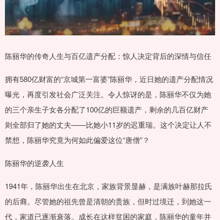
陈丽华的传奇人生与百亿遗产分配：惊人决定背后的深情与信任
拥有580亿财富的“京城第一富婆”陈丽华，近日她的遗产分配情况
曝光，再度引发社会广泛关注。令人惊讶的是，陈丽华不仅为她
的三个亲生子女各分配了100亿的巨额遗产，剩余的几百亿财产
则全部归了她的丈夫——比她小11岁的迟重瑞。这个决定让人不
禁想，陈丽华究竟为何如此偏爱这位“唐僧”？
陈丽华的逆袭人生
1941年，陈丽华出生在北京，家族背景显赫，是满族叶赫那拉氏
的后裔。尽管她的祖先曾是清朝的贵族，但时过境迁，到她这一
代，家道已逐渐衰落。成长在这样贫困的家庭，陈丽华的童年并