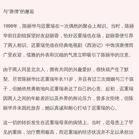
与“唐僧”的邂逅
1998年，陈丽华与迟重瑞在一次偶然的聚会上相识。当时，陈丽
华前往剧组探望好友赵丽蓉，恰好迟重瑞也在场，赵丽蓉便引荐
了两人相识。迟重瑞凭借在经典电视剧《西游记》中饰演唐僧而
广受欢迎，儒雅的外表和沉稳的气质立即吸引了陈丽华的注意。
由于两人同是北京人，拥有共同的兴趣爱好，很快就产生了默
契。尽管陈丽华比迟重瑞年长11岁，并且有过三次婚姻与三个孩
子，但她依然勇敢地向迟重瑞表达了自己的心意。起初，迟重瑞
因两人之间的年龄差距以及外界的舆论压力，曾多次拒绝，但陈
丽华并未因此放弃，她以真诚和耐心打动了迟重瑞的心。
这一切的转折发生在迟重瑞母亲的病情上。当时，迟母患上了罕
见的重病，治疗费用极高，而迟重瑞的经济状况并不足以承担治