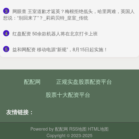
3
​网眼查 王室道歉才返英？梅根拒绝低头，哈里两难，英国人
想说：“别回来了”？_莉莉贝特_皇室_传统
4
​红盘配资 50余款机器人将在北京打卡上班
5
​益和网配资 移动电源“新规”，8月15日起实施！
配配网
正规实盘股票配资平台
股票十大配资平台
友情链接：
Powered by
配配网
RSS地图
HTML地图
Copyright
© 2023-2025