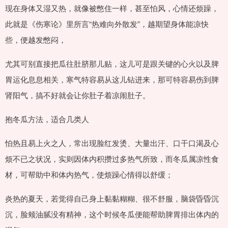
现在身体又湿又热，就像被憋住一样，甚至怕风，心情还烦躁，
此就是《伤寒论》里所言“热难向外散发”，越期望身体能凉快
些，便越发憋闷，
尤其可别直接把瓜往肚脐那儿贴，这儿可是跟关键的心火以及脾
胃运化息息相关，寒气特容易从这儿钻进来，那可特容易伤到脾
肾阳气，搞不好就会让你肚子着凉闹肚子。
抱冬瓜方法，适合几类人
怕热且易上火之人，常出现脸红发烫、大量出汗、口干口渴及心
烦不已之状况，实则因体内积攒过多热气所致，而冬瓜属凉性食
材，可帮助中和体内热气，使烦躁心情得以舒缓；
炎热的夏天，若觉得自己身上黏黏糊糊、很不舒服，脑袋昏昏沉
沉，脸颊油腻没有精神，这个时候冬瓜便能帮助脾胃排出体内的