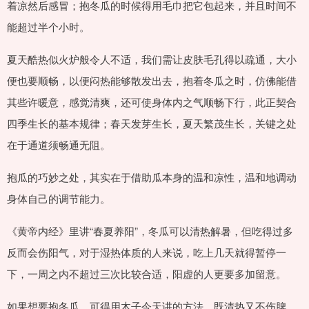
着凉然后感冒；抱冬瓜的时候得用毛巾把它包起来，并且时间不
能超过半个小时。
夏天酷热似火炉般令人不适，我们需让皮肤毛孔得以疏通，大小
便也要顺畅，以便闷热能够散发出去，抱着冬瓜之时，仿佛能借
其些许暖意，感觉清爽，还可使身体内之气顺畅下行，此正契合
四季生长的基本规律；春天发芽生长，夏天繁茂生长，关键之处
在于通道须畅通无阻。
抱瓜的巧妙之处，其实在于借助瓜本身的温和凉性，温和地调动
身体自己的调节能力。
《黄帝内经》里讲“春夏养阳”，冬瓜可以清热解暑，但吃得过多
反而会伤阳气，对于湿热体质的人来说，吃上几天就得暂停一
下，一周之内不超过三次比较合适，阳虚的人更要多加留意。
如果想要抱冬瓜，可得用木子今天讲的方法，既清热又不伤脾