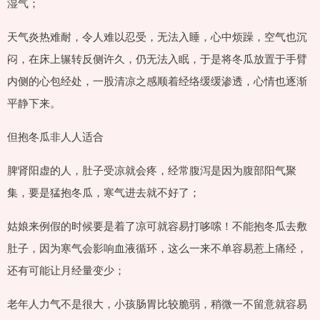
湿气；
天气炎热难耐，令人难以忍受，无法入睡，心中烦躁，空气也沉
闷，在床上辗转反侧许久，仍无法入眠，于是将冬瓜放置于手臂
内侧的心包经处，一股清凉之感顺着经络缓缓渗透，心情也逐渐
平静下来。
但抱冬瓜非人人适合
脾肾阳虚的人，肚子受凉就会疼，经常腹泻是因为腹部阳气聚
集，要是猛抱冬瓜，寒气进去就不好了；
姑娘来例假的时候要是着了凉可就容易打哆嗦！不能抱冬瓜去敷
肚子，因为寒气会影响血液循环，这么一来不单容易惹上痛经，
还有可能让月经量变少；
老年人力气不是很大，小孩肠胃比较脆弱，稍微一不留意就容易