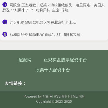
3
​网眼查 王室道歉才返英？梅根拒绝低头，哈里两难，英国人
想说：“别回来了”？_莉莉贝特_皇室_传统
4
​红盘配资 50余款机器人将在北京打卡上班
5
​益和网配资 移动电源“新规”，8月15日起实施！
配配网
正规实盘股票配资平台
股票十大配资平台
友情链接：
Powered by
配配网
RSS地图
HTML地图
Copyright
© 2023-2025