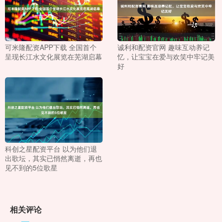
可米隆配资APP下载 全国首个
诚利和配资官网 趣味互动养记
呈现长江水文化展览在芜湖启幕
忆，让宝宝在爱与欢笑中牢记美
好
科创之星配资平台 以为他们退
出歌坛，其实已悄然离逝，再也
见不到的5位歌星
相关评论